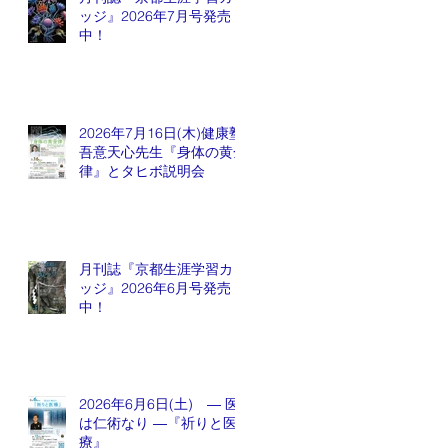
ッジ』2026年7月号発売
中！
2026年7月16日(木)健康塾
吾意天心先生『身体の黄金
律』とタヒボ説明会
月刊誌『京都生涯学習カレ
ッジ』2026年6月号発売
中！
2026年6月6日(土) ― 医
は仁術なり ―『祈りと医
療』