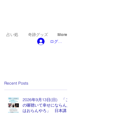
占い処
奇跡グッズ
More
ログイン
Recent Posts
2026年9月13日(日) 「こ
の噺聴いて幸せにならん人
はおらんやろ」 日本講演
新聞 魂の編集長 水谷も
りひと氏