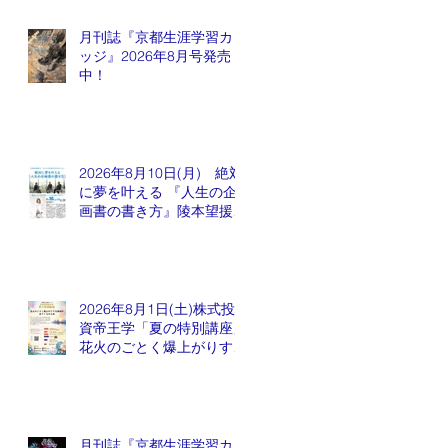
月刊誌『京都生涯学習カレ
ッジ』2026年8月号発売
中！
2026年8月10日(月) 絶対
に夢を叶える 『人生の企
画書の書き方』陵本望援先
生
2026年8月1日(土)株式投
資帝王学「夏の特別講座」
花火のごとく爆上がりする
銘柄が出てくるかも会
月刊誌『京都生涯学習カレ