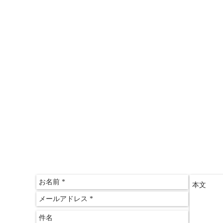
＞情報推命学「おもしろ講座」
＞三木文佑のやさしい経済教室
＞山田ゆみこのおしゃれサロン
〒612-
京都府
​京都
075-60
075-60