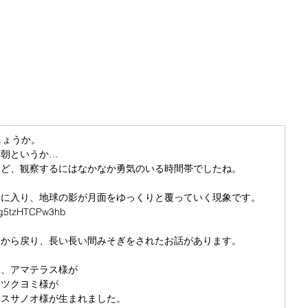
しょうか。
早朝というか…
けど、観察するにはなかなか勇気のいる時間帯でしたね。
間に入り、地球の影が月面をゆっくりと覆っていく現象です。
9lg5tzHTCPw3hb
国から戻り、長い長い間みそぎをされたお話があります。
様、アマテラス様が
、ツクヨミ様が
、スサノオ様が生まれました。