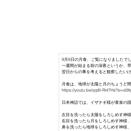
9月8日の月食、ご覧になりましたで
一週間が始まる前の深夜というか、
翌日からの事を考えると観察したい
月食は、地球が太陽と月のちょうど
https://youtu.be/qq8I-Ri47Hs?si=di
日本神話では、イザナギ様が黄泉の
左目を洗ったら太陽をしろしめす神
右目を洗ったら月をしろしめす神様
鼻を洗ったら地球をしろしめす神様