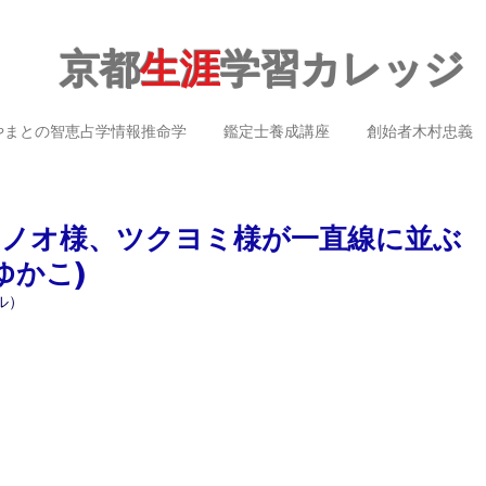
京都
生涯
学習カレッジ
やまとの智恵占学情報推命学
鑑定士養成講座
創始者木村忠義
サノオ様、ツクヨミ様が一直線に並ぶ
ゆかこ)
ル）