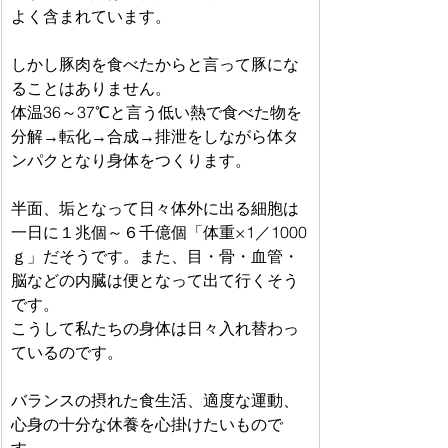
よく含まれています。
しかし豚肉を食べたからと言って豚にな
ることはありません。
体温36～37℃と言う低い熱で食べた物を
分解→転化→合成→排泄をしながら体タ
ンパクとなり身体をつくります。
半面、垢となって日々体外に出る細胞は
一日に１兆個～６千億個「体重×1／1000
ｇ」だそうです。また、目・骨・血管・
脳などの内臓は便となって出て行くそう
です。
こうして私たちの身体は日々入れ替わっ
ているのです。
バランスの摂れた食生活、適度な運動、
心身の十分な休養を心掛けたいもので
す。